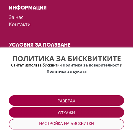
ИНФОРМАЦИЯ
За нас
Контакти
УСЛОВИЯ ЗА ПОЛЗВАНЕ
Политика за лични данни
ПОЛИТИКА ЗА БИСКВИТКИТЕ
Политика за сигурност
Сайтът използва бисквитки
Политика за поверителност
и
Политика за кукитата
Политика за кукита
UNCORK. TASTE. EXPERIENCE
РАЗБРАХ
ОТКАЖИ
© Copyright -
DiVino
2026
НАСТРОЙКА НА БИСКВИТКИ