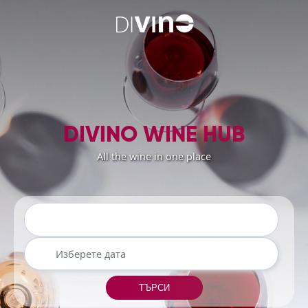
DIVINO WINE HUB
All the wine in one place
Търсете по име на събитие
ТЪРСИ